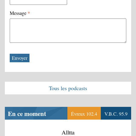
Message
*
Tous les podcasts
En ce moment
Évreux 102.4
V.B.C. 95.9
Alltta